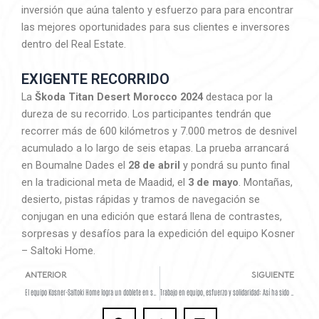
inversión que aúna talento y esfuerzo para para encontrar
las mejores oportunidades para sus clientes e inversores
dentro del Real Estate.
EXIGENTE RECORRIDO
La
Škoda Titan Desert Morocco 2024
destaca por la
dureza de su recorrido. Los participantes tendrán que
recorrer más de 600 kilómetros y 7.000 metros de desnivel
acumulado a lo largo de seis etapas. La prueba arrancará
en Boumalne Dades el
28 de abril
y pondrá su punto final
en la tradicional meta de Maadid, el
3 de mayo
. Montañas,
desierto, pistas rápidas y tramos de navegación se
conjugan en una edición que estará llena de contrastes,
sorpresas y desafíos para la expedición del equipo Kosner
– Saltoki Home.
Ant
S
ANTERIOR
SIGUIENTE
El equipo Kosner-Saltoki Home logra un doblete en su primera Titan Desert
Trabajo en equipo, esfuerzo y solidaridad: Así ha sido la concentración del equipo Kosner – Saltoki Home