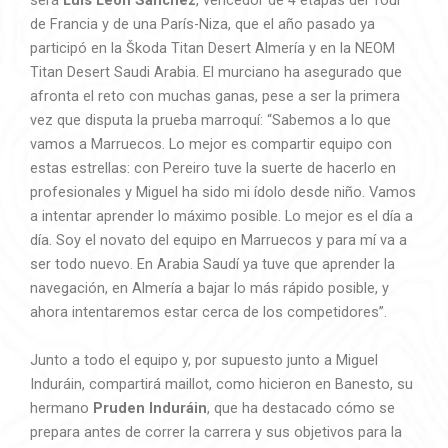
será
Luis León Sánchez
, vencedor de 4 etapas del Tour
de Francia y de una París-Niza, que el año pasado ya
participó en la Škoda Titan Desert Almería y en la NEOM
Titan Desert Saudi Arabia. El murciano ha asegurado que
afronta el reto con muchas ganas, pese a ser la primera
vez que disputa la prueba marroquí: “Sabemos a lo que
vamos a Marruecos. Lo mejor es compartir equipo con
estas estrellas: con Pereiro tuve la suerte de hacerlo en
profesionales y Miguel ha sido mi ídolo desde niño. Vamos
a intentar aprender lo máximo posible. Lo mejor es el día a
día. Soy el novato del equipo en Marruecos y para mí va a
ser todo nuevo. En Arabia Saudí ya tuve que aprender la
navegación, en Almería a bajar lo más rápido posible, y
ahora intentaremos estar cerca de los competidores”.
Junto a todo el equipo y, por supuesto junto a Miguel
Induráin, compartirá maillot, como hicieron en Banesto, su
hermano
Pruden Induráin
, que ha destacado cómo se
prepara antes de correr la carrera y sus objetivos para la