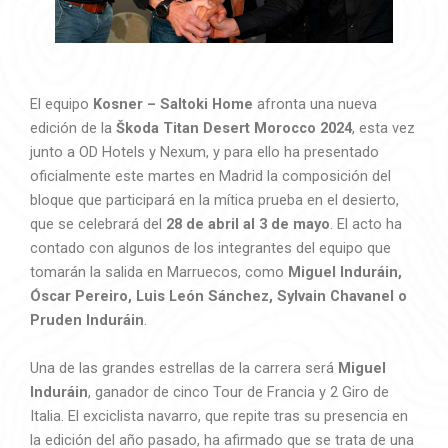
El equipo
Kosner – Saltoki Home
afronta una nueva
edición de la
Škoda Titan Desert Morocco 2024
, esta vez
junto a OD Hotels y Nexum, y para ello ha presentado
oficialmente este martes en Madrid la composición del
bloque que participará en la mítica prueba en el desierto,
que se celebrará del
28 de abril al 3 de mayo
. El acto ha
contado con algunos de los integrantes del equipo que
tomarán la salida en Marruecos, como
Miguel Induráin,
Óscar Pereiro, Luis León Sánchez, Sylvain Chavanel o
Pruden Induráin
.
Una de las grandes estrellas de la carrera será
Miguel
Induráin
, ganador de cinco Tour de Francia y 2 Giro de
Italia. El exciclista navarro, que repite tras su presencia en
la edición del año pasado, ha afirmado que se trata de una