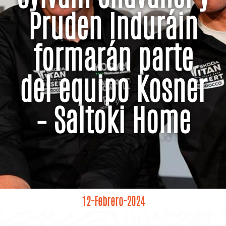
Pruden Induráin
formarán parte
del equipo Kosner
– Saltoki Home
12-Febrero-2024